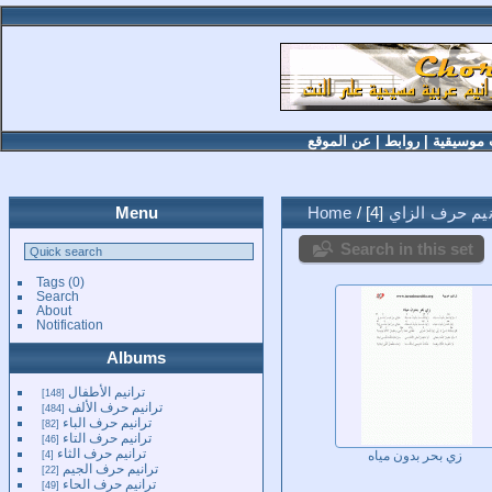
 موسيقية
|
روابط
|
عن الموقع
نيم حرف الزاي
4
/
Home
Menu
Search in this set
Tags
(0)
Search
About
Notification
Albums
ترانيم الأطفال
148
ترانيم حرف الألف
484
ترانيم حرف الباء
82
ترانيم حرف التاء
46
ترانيم حرف الثاء
4
زي بحر بدون مياه
ترانيم حرف الجيم
22
ترانيم حرف الحاء
49