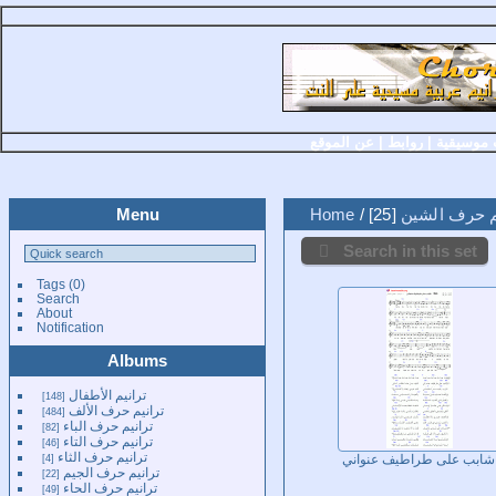
 موسيقية
|
روابط
|
عن الموقع
م حرف الشين
25
/
Home
Menu
Search in this set
Tags
(0)
Search
About
Notification
Albums
ترانيم الأطفال
148
ترانيم حرف الألف
484
ترانيم حرف الباء
82
ترانيم حرف التاء
46
ترانيم حرف الثاء
4
شابب على طراطيف عنواني
ترانيم حرف الجيم
22
ترانيم حرف الحاء
49