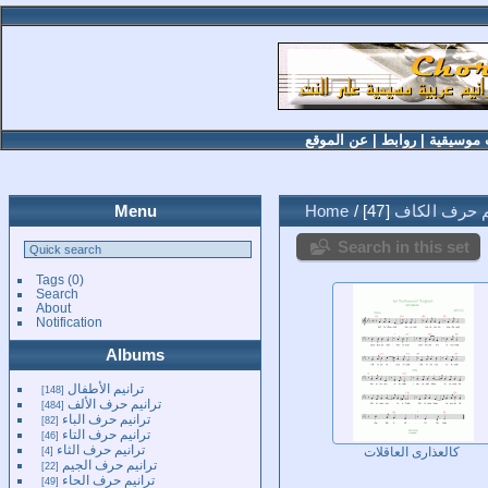
 موسيقية
|
روابط
|
عن الموقع
م حرف الكاف
47
/
Home
Menu
Search in this set
Tags
(0)
Search
About
Notification
Albums
ترانيم الأطفال
148
ترانيم حرف الألف
484
ترانيم حرف الباء
82
ترانيم حرف التاء
46
ترانيم حرف الثاء
4
كالعذارى العاقلات
ترانيم حرف الجيم
22
ترانيم حرف الحاء
49