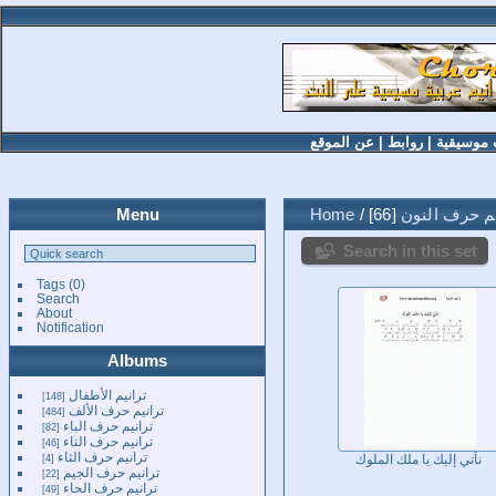
 موسيقية
|
روابط
|
عن الموقع
يم حرف النون
66
/
Home
Menu
Search in this set
Tags
(0)
Search
About
Notification
Albums
ترانيم الأطفال
148
ترانيم حرف الألف
484
ترانيم حرف الباء
82
ترانيم حرف التاء
46
ترانيم حرف الثاء
4
نأتي إليك يا ملك الملوك
ترانيم حرف الجيم
22
ترانيم حرف الحاء
49