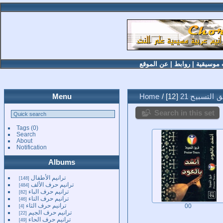
 موسيقية
|
روابط
|
عن الموقع
 التسبيح 21
12
/
Home
Menu
Search in this set
Tags
(0)
Search
About
Notification
Albums
ترانيم الأطفال
148
ترانيم حرف الألف
484
ترانيم حرف الباء
82
ترانيم حرف التاء
46
ترانيم حرف الثاء
4
00
ترانيم حرف الجيم
22
ترانيم حرف الحاء
49