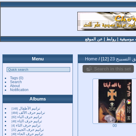
 موسيقية
|
روابط
|
عن الموقع
 التسبيح 23
12
/
Home
Menu
Search in this set
Tags
(0)
Search
About
Notification
Albums
ترانيم الأطفال
148
ترانيم حرف الألف
484
ترانيم حرف الباء
82
ترانيم حرف التاء
46
ترانيم حرف الثاء
4
00
ترانيم حرف الجيم
22
ترانيم حرف الحاء
49