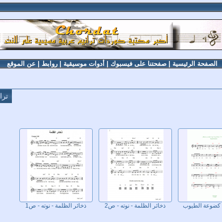
الصفحة الرئيسية
|
صفحتنا على فيسبوك
|
أدوات موسيقية
|
روابط
|
عن الموقع
ترا
 كضوعة الطيوب
ذخائر الظلمة - نوته - ص2
ذخائر الظلمة - نوته - ص1