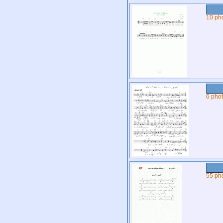
10 ph
6 pho
55 ph