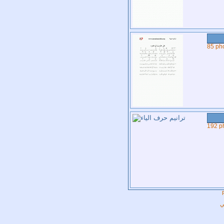
85 ph
192 p
ي